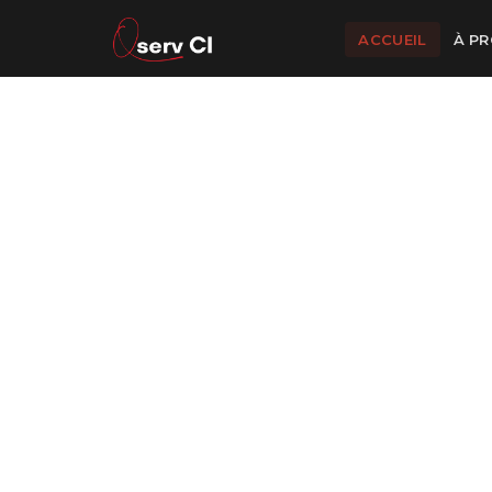
ACCUEIL
À P